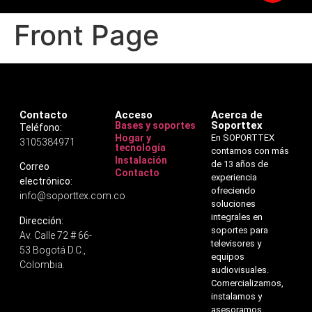
Front Page
Contacto
Acceso
Acerca de
Soporttex
Bases y soportes
Teléfono:
Hogar y
En SOPORTTEX
3105384971
tecnología
contamos con más
Instalación
de 13 años de
Correo
Contacto
experiencia
electrónico:
ofreciendo
info@soporttex.com.co
soluciones
integrales en
Dirección:
soportes para
Av. Calle 72 # 66-
televisores y
53 Bogotá D.C.,
equipos
Colombia.
audiovisuales.
Comercializamos,
instalamos y
asesoramos