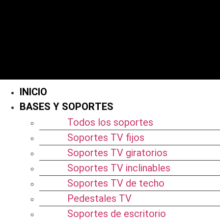
INICIO
BASES Y SOPORTES
Todos los soportes
Soportes TV fijos
Soportes TV giratorios
Soportes TV inclinables
Soportes TV de techo
Pedestales TV
Soportes de escritorio