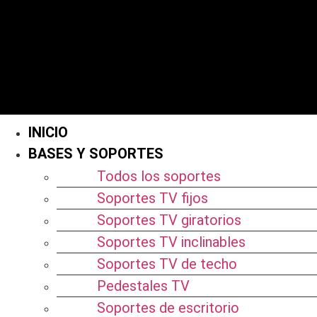
INICIO
BASES Y SOPORTES
Todos los soportes
Soportes TV fijos
Soportes TV giratorios
Soportes TV inclinables
Soportes TV de techo
Pedestales TV
Soportes de escritorio