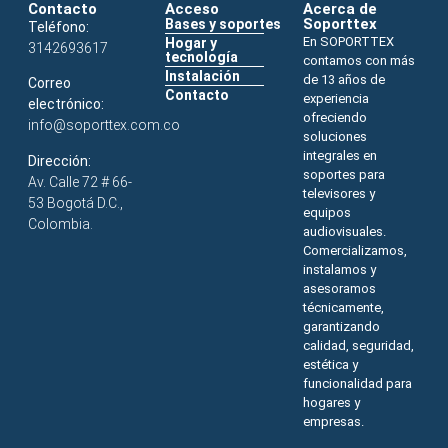
Contacto
Acceso
Acerca de
Soporttex
Bases y soportes
Teléfono:
En SOPORTTEX
Hogar y
3142693617
tecnología
contamos con más
Instalación
de 13 años de
Correo
Contacto
experiencia
electrónico:
ofreciendo
info@soporttex.com.co
soluciones
integrales en
Dirección:
soportes para
Av. Calle 72 # 66-
televisores y
53 Bogotá D.C.,
equipos
Colombia.
audiovisuales.
Comercializamos,
instalamos y
asesoramos
técnicamente,
garantizando
calidad, seguridad,
estética y
funcionalidad para
hogares y
empresas.