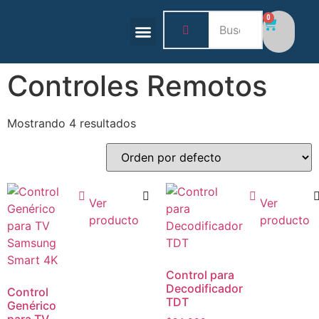
0
BASES Y SOPORTES
HOGAR Y TECNOLOGÍA
Controles Remotos
Mostrando 4 resultados
Ver
Ver
producto
producto
Control para
Decodificador
Control
TDT
Genérico