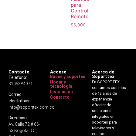
para
Control
Remoto
$
6,000
Contacto
Acceso
Acerca de
Soporttex
Bases y soportes
Teléfono:
Hogar y
En SOPORTTEX
3105384971
tecnología
contamos con más
Instalación
de 13 años de
Correo
Contacto
experiencia
electrónico:
ofreciendo
info@soporttex.com.co
soluciones
integrales en
Dirección:
soportes para
Av. Calle 72 # 66-
televisores y
53 Bogotá D.C.,
equipos