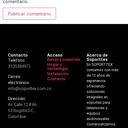
comentario.
Contacto
Acceso
Acerca de
Soporttex
Bases y soportes
Teléfono:
Hogar y
En SOPORTTEX
3105384971
tecnología
contamos con más
Instalación
de 13 años de
Correo
Contacto
experiencia
electrónico:
ofreciendo
info@soporttex.com.co
soluciones
integrales en
Dirección:
soportes para
Av. Calle 72 # 66-
televisores y
53 Bogotá D.C.,
equipos
Colombia.
audiovisuales.
Comercializamos,