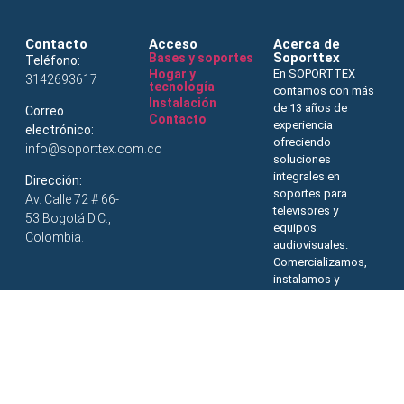
Contacto
Acceso
Acerca de
Soporttex
Bases y soportes
Teléfono:
Hogar y
En SOPORTTEX
3142693617
tecnología
contamos con más
Instalación
de 13 años de
Correo
Contacto
experiencia
electrónico:
ofreciendo
info@soporttex.com.co
soluciones
integrales en
Dirección:
soportes para
Av. Calle 72 # 66-
televisores y
53 Bogotá D.C.,
equipos
Colombia.
audiovisuales.
Comercializamos,
instalamos y
asesoramos
técnicamente,
garantizando
calidad, seguridad,
estética y
funcionalidad para
hogares y