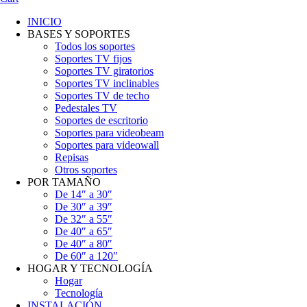
INICIO
BASES Y SOPORTES
Todos los soportes
Soportes TV fijos
Soportes TV giratorios
Soportes TV inclinables
Soportes TV de techo
Pedestales TV
Soportes de escritorio
Soportes para videobeam
Soportes para videowall
Repisas
Otros soportes
POR TAMAÑO
De 14″ a 30″
De 30″ a 39″
De 32″ a 55″
De 40″ a 65″
De 40″ a 80″
De 60″ a 120″
HOGAR Y TECNOLOGÍA
Hogar
Tecnología
INSTALACIÓN