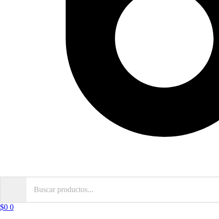
$
0
0