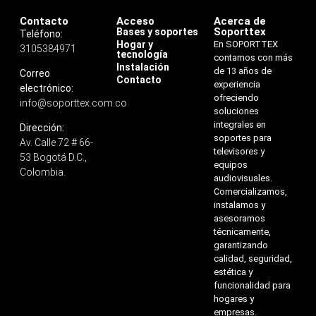
Contacto
Acceso
Acerca de
Soporttex
Bases y soportes
Teléfono:
Hogar y
En SOPORTTEX
3105384971
tecnología
contamos con más
Instalación
de 13 años de
Correo
Contacto
experiencia
electrónico:
ofreciendo
info@soporttex.com.co
soluciones
integrales en
Dirección:
soportes para
Av. Calle 72 # 66-
televisores y
53 Bogotá D.C.,
equipos
Colombia.
audiovisuales.
Comercializamos,
instalamos y
asesoramos
técnicamente,
garantizando
calidad, seguridad,
estética y
funcionalidad para
hogares y
empresas.