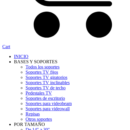
Cart
INICIO
BASES Y SOPORTES
Todos los soportes
Soportes TV fijos
Soportes TV giratorios
Soportes TV inclinables
Soportes TV de techo
Pedestales TV
Soportes de escritorio
Soportes para videobeam
Soportes para videowall
Repisas
Otros soportes
POR TAMAÑO
De 14″ a 30″