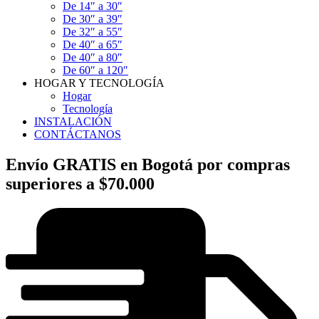
De 14″ a 30″
De 30″ a 39″
De 32″ a 55″
De 40″ a 65″
De 40″ a 80″
De 60″ a 120″
HOGAR Y TECNOLOGÍA
Hogar
Tecnología
INSTALACIÓN
CONTÁCTANOS
Envío GRATIS en Bogotá por compras
superiores a $70.000