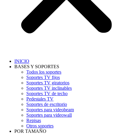
INICIO
BASES Y SOPORTES
Todos los soportes
Soportes TV fijos
Soportes TV giratorios
Soportes TV inclinables
Soportes TV de techo
Pedestales TV
Soportes de escritorio
Soportes para videobeam
Soportes para videowall
Repisas
Otros soportes
POR TAMAÑO