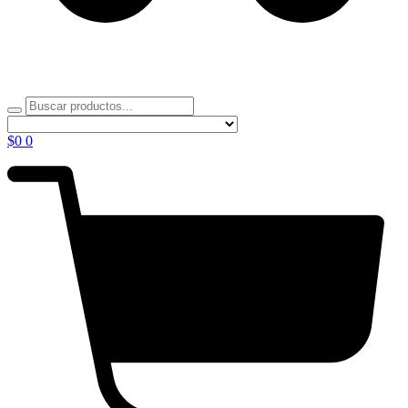
$
0
0