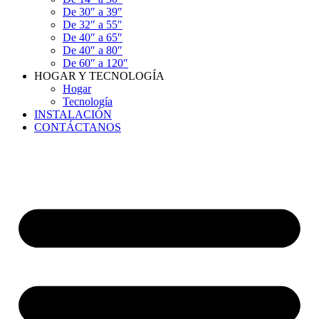
De 30″ a 39″
De 32″ a 55″
De 40″ a 65″
De 40″ a 80″
De 60″ a 120″
HOGAR Y TECNOLOGÍA
Hogar
Tecnología
INSTALACIÓN
CONTÁCTANOS