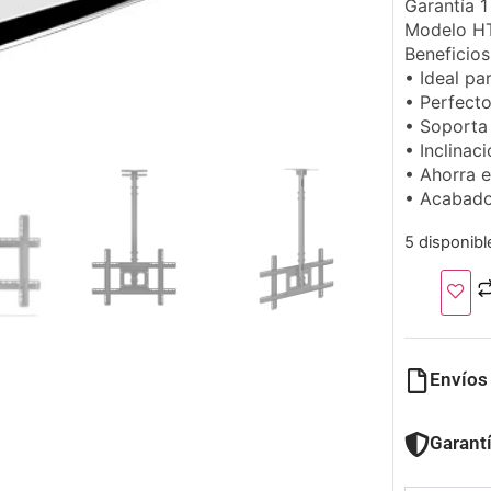
Garantía 
Modelo H
Beneficios
• Ideal pa
• Perfecto
• Soporta
• Inclinac
• Ahorra 
• Acabado
5 disponibl
Envíos
Garant