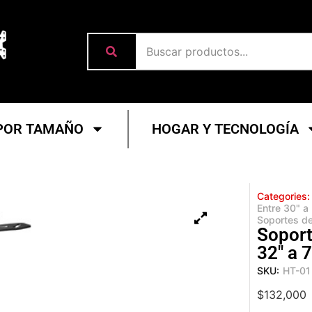
POR TAMAÑO
HOGAR Y TECNOLOGÍA
Categories:
Entre 30" a
Soportes d
Soport
32" a 7
SKU:
HT-01
$
132,000