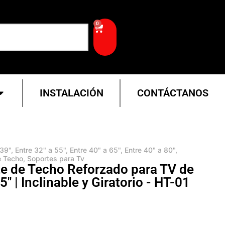
0
INSTALACIÓN
CONTÁCTANOS
 39"
,
Entre 32" a 55"
,
Entre 40" a 65"
,
Entre 40" a 80"
,
e Techo
,
Soportes para Tv
e de Techo Reforzado para TV de
5" | Inclinable y Giratorio - HT-01