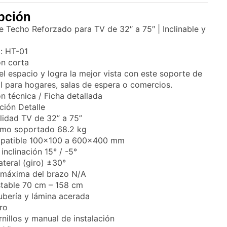
pción
 Techo Reforzado para TV de 32″ a 75″ | Inclinable y
a: HT-01
ón corta
l espacio y logra la mejor vista con este soporte de
l para hogares, salas de espera o comercios.
n técnica / Ficha detallada
ción Detalle
lidad TV de 32” a 75”
mo soportado 68.2 kg
patible 100×100 a 600×400 mm
inclinación 15° / -5°
ateral (giro) ±30°
 máxima del brazo N/A
stable 70 cm – 158 cm
ubería y lámina acerada
ro
rnillos y manual de instalación