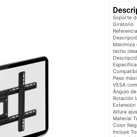
Descri
Soporte de
Giratorio
Referenci
Descripci
Maximiza e
techo idea
Descripció
Especifica
Compatibi
Peso máxi
VESA com
Ángulo de 
Rotación l
Extensión
Altura aju
Material T
Color Neg
Incluye To