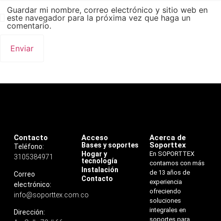
Guardar mi nombre, correo electrónico y sitio web en
este navegador para la próxima vez que haga un
comentario.
Contacto
Acceso
Acerca de
Soporttex
Bases y soportes
Teléfono:
Hogar y
En SOPORTTEX
3105384971
tecnología
contamos con más
Instalación
de 13 años de
Correo
Contacto
experiencia
electrónico:
ofreciendo
info@soporttex.com.co
soluciones
integrales en
Dirección:
soportes para