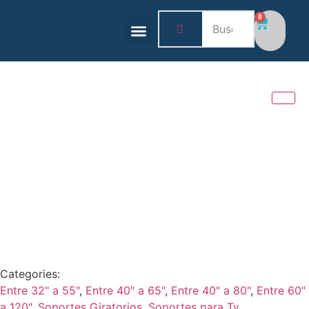
0
BASES Y SOPORTES
HOGAR Y TECNOLOGÍA
Categories:
Entre 32" a 55"
,
Entre 40" a 65"
,
Entre 40" a 80"
,
Entre 60"
a 120"
,
Soportes Giratorios
,
Soportes para Tv