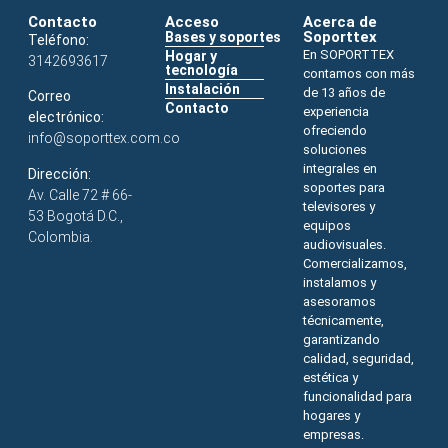
Contacto
Acceso
Acerca de
Soporttex
Bases y soportes
Teléfono:
En SOPORTTEX
Hogar y
3142693617
tecnología
contamos con más
Instalación
de 13 años de
Correo
Contacto
experiencia
electrónico:
ofreciendo
info@soporttex.com.co
soluciones
integrales en
Dirección:
soportes para
Av. Calle 72 # 66-
televisores y
53 Bogotá D.C.,
equipos
Colombia.
audiovisuales.
Comercializamos,
instalamos y
asesoramos
técnicamente,
garantizando
calidad, seguridad,
estética y
funcionalidad para
hogares y
empresas.