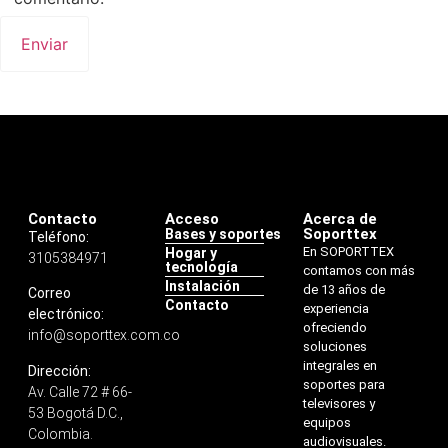
Contacto
Acceso
Acerca de
Soporttex
Bases y soportes
Teléfono:
En SOPORTTEX
Hogar y
3105384971
tecnología
contamos con más
Instalación
de 13 años de
Correo
Contacto
experiencia
electrónico:
ofreciendo
info@soporttex.com.co
soluciones
integrales en
Dirección:
soportes para
Av. Calle 72 # 66-
televisores y
53 Bogotá D.C.,
equipos
Colombia.
audiovisuales.