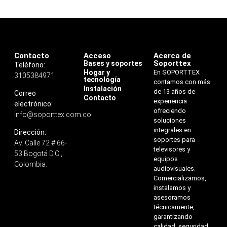
Contacto
Acceso
Acerca de
Soporttex
Bases y soportes
Teléfono:
Hogar y
En SOPORTTEX
3105384971
tecnología
contamos con más
Instalación
de 13 años de
Correo
Contacto
experiencia
electrónico:
ofreciendo
info@soporttex.com.co
soluciones
integrales en
Dirección:
soportes para
Av. Calle 72 # 66-
televisores y
53 Bogotá D.C.,
equipos
Colombia.
audiovisuales.
Comercializamos,
instalamos y
asesoramos
técnicamente,
garantizando
calidad, seguridad,